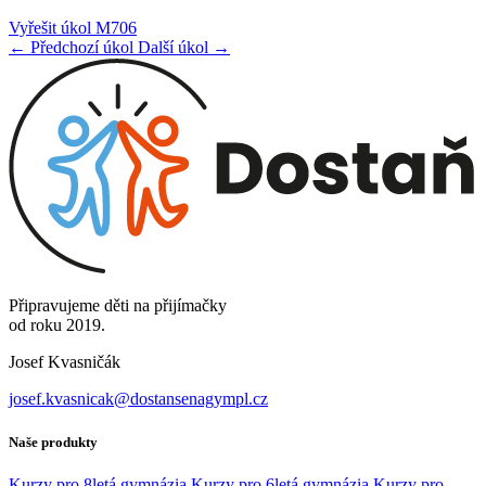
Vyřešit úkol M706
← Předchozí úkol
Další úkol →
Připravujeme děti na přijímačky
od roku 2019.
Josef Kvasničák
josef.kvasnicak@dostansenagympl.cz
Naše produkty
Kurzy pro 8letá gymnázia
Kurzy pro 6letá gymnázia
Kurzy pro