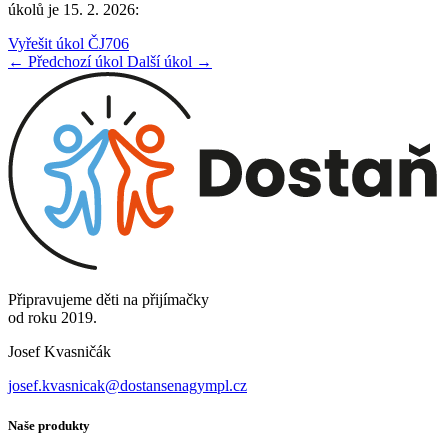
úkolů je 15. 2. 2026:
Vyřešit úkol ČJ706
← Předchozí úkol
Další úkol →
Připravujeme děti na přijímačky
od roku 2019.
Josef Kvasničák
josef.kvasnicak@dostansenagympl.cz
Naše produkty