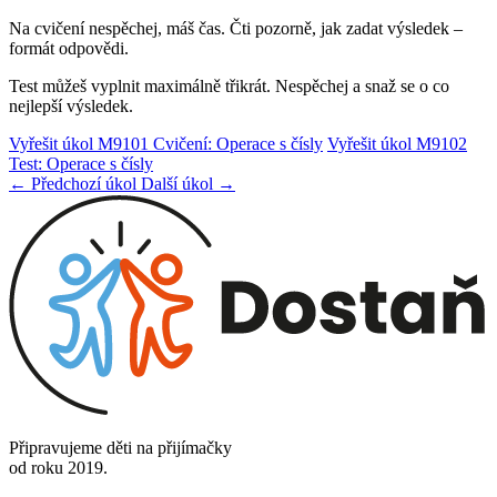
Na cvičení nespěchej, máš čas. Čti pozorně, jak zadat výsledek –
formát odpovědi.
Test můžeš vyplnit maximálně třikrát. Nespěchej a snaž se o co
nejlepší výsledek.
Vyřešit úkol M9101 Cvičení: Operace s čísly
Vyřešit úkol M9102
Test: Operace s čísly
← Předchozí úkol
Další úkol →
Připravujeme děti na přijímačky
od roku 2019.