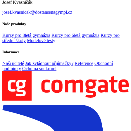
Josef Kvasničák
josef.kvasnicak@dostansenagympl.cz
Naše produkty
Kurzy pro 8letá gymnázia
Kurzy pro 6letá gymnázia
Kurzy pro
střední školy
Modelové testy
Informace
Naši učitelé
Jak zvládnout přijímačky?
Reference
Obchodní
podmínky
Ochrana soukromí