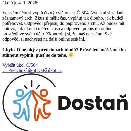
úkolů je 4. 1. 2026:
Ve svém účtu si vyplň čtvrtý cvičný test ČJ504. Vytiskni si zadání a
záznamový arch. Zkus si měřit čas, vyplňuj tak dlouho, jak budeš
potřebovat. Odpovědi přepisuj do papírového archu. Až budeš mít
hotovo, tak ukonči měření času a odpovědi přepiš do online
prostředí ve svém účtu. Zkontroluj si, že máš odesláno. Své
odpovědi si nachystej na další online setkání.
Chybí Ti nějaký z předchozích úkolů? Právě teď máš šanci ho
stihnout vyplnit, pusť se do toho.
Vyřešit úkol ČJ504
← Předchozí úkol
Další úkol →