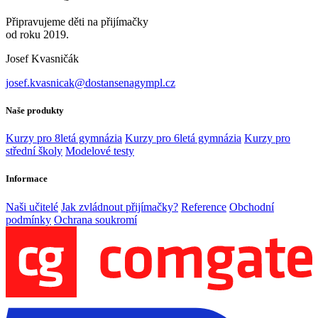
Připravujeme děti na přijímačky
od roku 2019.
Josef Kvasničák
josef.kvasnicak@dostansenagympl.cz
Naše produkty
Kurzy pro 8letá gymnázia
Kurzy pro 6letá gymnázia
Kurzy pro
střední školy
Modelové testy
Informace
Naši učitelé
Jak zvládnout přijímačky?
Reference
Obchodní
podmínky
Ochrana soukromí