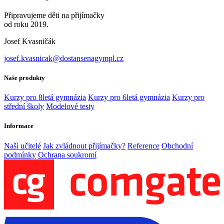
Připravujeme děti na přijímačky
od roku 2019.
Josef Kvasničák
josef.kvasnicak@dostansenagympl.cz
Naše produkty
Kurzy pro 8letá gymnázia
Kurzy pro 6letá gymnázia
Kurzy pro
střední školy
Modelové testy
Informace
Naši učitelé
Jak zvládnout přijímačky?
Reference
Obchodní
podmínky
Ochrana soukromí