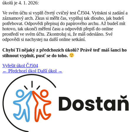
úkolů je 4. 1. 2026:
Ve svém účtu si vyplň čtvrtý cvičný test ČJ504. Vytiskni si zadání a
záznamový arch. Zkus si měřit čas, vyplňuj tak dlouho, jak budeš
potřebovat. Odpovědi přepisuj do papírového archu. Až budeš mít
hotovo, tak ukonči měření času a odpovědi přepiš do online
prostředí ve svém účtu. Zkontroluj si, že máš odesláno. Své
odpovědi si nachystej na další online setkání.
Chybí Ti nějaký z předchozích úkolů? Právě teď máš šanci ho
stihnout vyplnit, pusť se do toho.
Vyřešit úkol ČJ504
← Předchozí úkol
Další úkol →