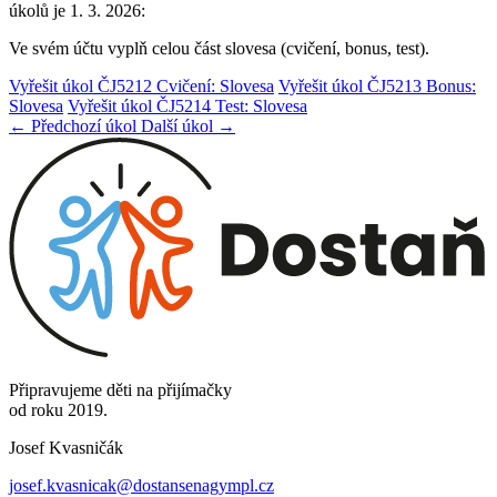
úkolů je 1. 3. 2026:
Ve svém účtu vyplň celou část slovesa (cvičení, bonus, test).
Vyřešit úkol ČJ5212 Cvičení: Slovesa
Vyřešit úkol ČJ5213 Bonus:
Slovesa
Vyřešit úkol ČJ5214 Test: Slovesa
← Předchozí úkol
Další úkol →
Připravujeme děti na přijímačky
od roku 2019.
Josef Kvasničák
josef.kvasnicak@dostansenagympl.cz