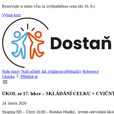
Rezervujte si místo včas za zvýhodněnou cenu (do 16. 8.)
Vybrat kurz
Naše kurzy
Naši učitelé
Jak zvládnout přijímačky
Reference
Ukázka
Přihlásit se
ÚKOL ze 17. lekce – SKLÁDÁNÍ CELKU + CVIČN
24. února 2026
Skupina M5 – Úterý 16:00 – Bohdan Hladký, termín odevzdání úkolů