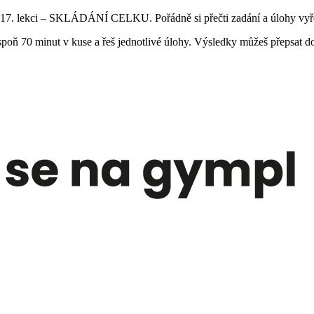
olu v 17. lekci – SKLÁDÁNÍ CELKU. Pořádně si přečti zadání a úlohy v
poň 70 minut v kuse a řeš jednotlivé úlohy. Výsledky můžeš přepsat do