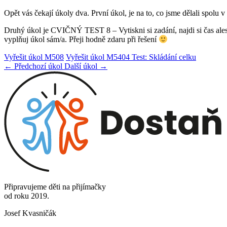
Opět vás čekají úkoly dva. První úkol, je na to, co jsme dělali sp
Druhý úkol je CVIČNÝ TEST 8 – Vytiskni si zadání, najdi si čas ales
vyplňuj úkol sám/a. Přeji hodně zdaru při řešení
Vyřešit úkol M508
Vyřešit úkol M5404 Test: Skládání celku
← Předchozí úkol
Další úkol →
Připravujeme děti na přijímačky
od roku 2019.
Josef Kvasničák