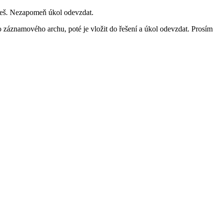
yřeš. Nezapomeň úkol odevzdat.
 záznamového archu, poté je vložit do řešení a úkol odevzdat. Prosím