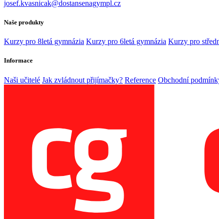
josef.kvasnicak@dostansenagympl.cz
Naše produkty
Kurzy pro 8letá gymnázia
Kurzy pro 6letá gymnázia
Kurzy pro středn
Informace
Naši učitelé
Jak zvládnout přijímačky?
Reference
Obchodní podmínk