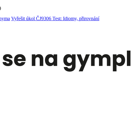
)
onyma
Vyřešit úkol ČJ9306 Test: Idiomy, přirovnání