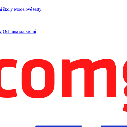
í školy
Modelové testy
y
Ochrana soukromí