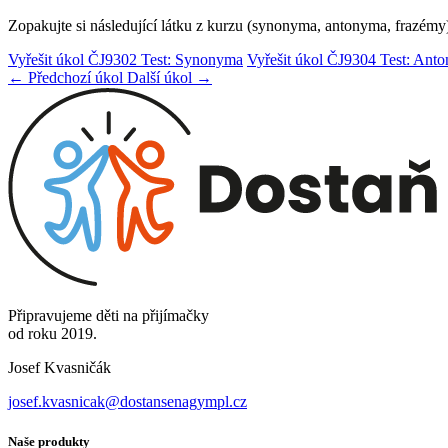
Zopakujte si následující látku z kurzu (synonyma, antonyma, frazémy
Vyřešit úkol ČJ9302 Test: Synonyma
Vyřešit úkol ČJ9304 Test: Ant
← Předchozí úkol
Další úkol →
Připravujeme děti na přijímačky
od roku 2019.
Josef Kvasničák
josef.kvasnicak@dostansenagympl.cz
Naše produkty