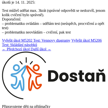
úkolů je 14. 11. 2025:
Test můžeš udělat max. 3krát (správné odpovědi se nedozvíš, jenom
kolik cvičení bylo správně).
Doporučení:
– problematiku ovládám – udělám test (neúspěch, procvičení a opět
test)
– problematiku neovládám – cvičení, pak test
Vyřešit úkol M5202 Test: Vennovy diagramy
Vyřešit úkol M5206
Test: Skládání násobků
← Předchozí úkol
Další úkol →
Připravujeme děti na přijímačky