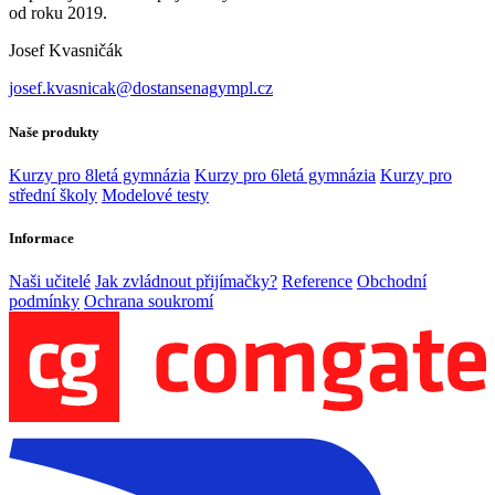
od roku 2019.
Josef Kvasničák
josef.kvasnicak@dostansenagympl.cz
Naše produkty
Kurzy pro 8letá gymnázia
Kurzy pro 6letá gymnázia
Kurzy pro
střední školy
Modelové testy
Informace
Naši učitelé
Jak zvládnout přijímačky?
Reference
Obchodní
podmínky
Ochrana soukromí