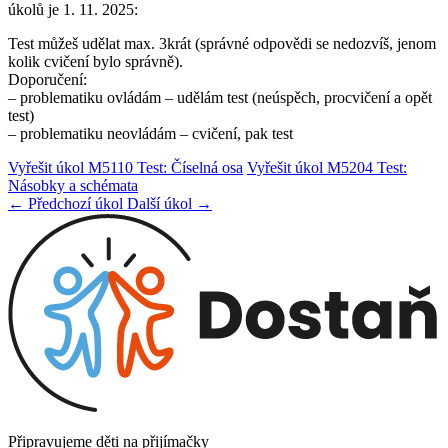
úkolů je 1. 11. 2025:
Test můžeš udělat max. 3krát (správné odpovědi se nedozvíš, jenom
kolik cvičení bylo správně).
Doporučení:
– problematiku ovládám – udělám test (neúspěch, procvičení a opět
test)
– problematiku neovládám – cvičení, pak test
Vyřešit úkol M5110 Test: Číselná osa
Vyřešit úkol M5204 Test:
Násobky a schémata
← Předchozí úkol
Další úkol →
Připravujeme děti na přijímačky