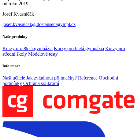
od roku 2019.
Josef Kvasničák
josef.kvasnicak@dostansenagympl.cz
Naše produkty
Kurzy pro 8letá gymnázia
Kurzy pro 6letá gymnázia
Kurzy pro
střední školy
Modelové testy
Informace
Naši učitelé
Jak zvládnout přijímačky?
Reference
Obchodní
podmínky
Ochrana soukromí