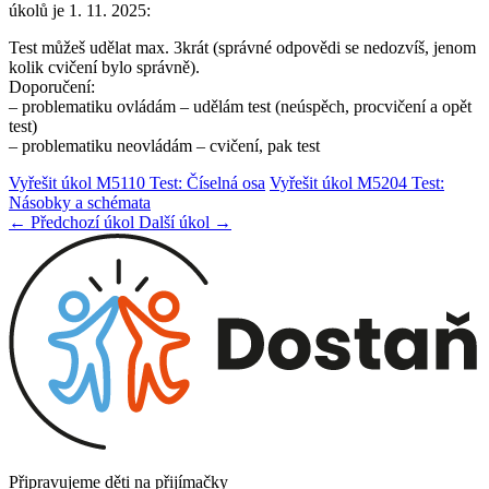
úkolů je 1. 11. 2025:
Test můžeš udělat max. 3krát (správné odpovědi se nedozvíš, jenom
kolik cvičení bylo správně).
Doporučení:
– problematiku ovládám – udělám test (neúspěch, procvičení a opět
test)
– problematiku neovládám – cvičení, pak test
Vyřešit úkol M5110 Test: Číselná osa
Vyřešit úkol M5204 Test:
Násobky a schémata
← Předchozí úkol
Další úkol →
Připravujeme děti na přijímačky