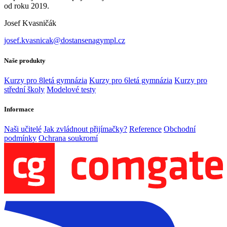
od roku 2019.
Josef Kvasničák
josef.kvasnicak@dostansenagympl.cz
Naše produkty
Kurzy pro 8letá gymnázia
Kurzy pro 6letá gymnázia
Kurzy pro
střední školy
Modelové testy
Informace
Naši učitelé
Jak zvládnout přijímačky?
Reference
Obchodní
podmínky
Ochrana soukromí