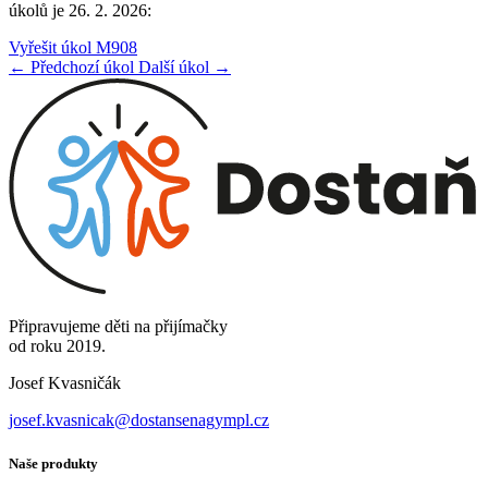
úkolů je 26. 2. 2026:
Vyřešit úkol M908
← Předchozí úkol
Další úkol →
Připravujeme děti na přijímačky
od roku 2019.
Josef Kvasničák
josef.kvasnicak@dostansenagympl.cz
Naše produkty