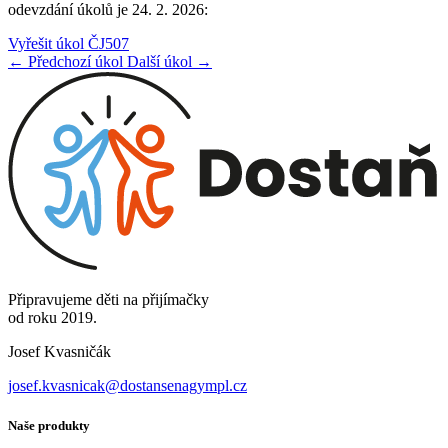
odevzdání úkolů je 24. 2. 2026:
Vyřešit úkol ČJ507
← Předchozí úkol
Další úkol →
Připravujeme děti na přijímačky
od roku 2019.
Josef Kvasničák
josef.kvasnicak@dostansenagympl.cz
Naše produkty