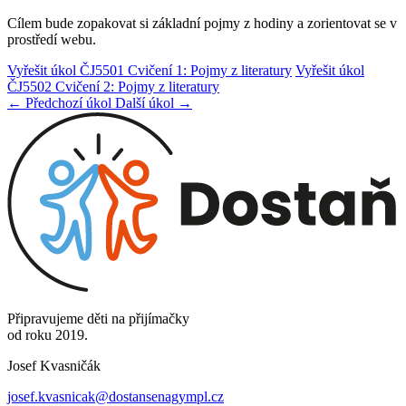
Cílem bude zopakovat si základní pojmy z hodiny a zorientovat se v
prostředí webu.
Vyřešit úkol ČJ5501 Cvičení 1: Pojmy z literatury
Vyřešit úkol
ČJ5502 Cvičení 2: Pojmy z literatury
← Předchozí úkol
Další úkol →
Připravujeme děti na přijímačky
od roku 2019.
Josef Kvasničák
josef.kvasnicak@dostansenagympl.cz