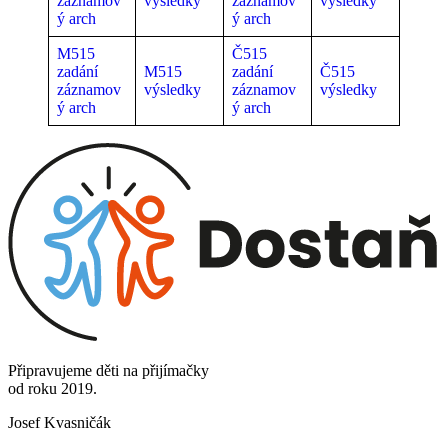
záznamov
výsledky
záznamov
výsledky
ý arch
ý arch
M515
Č515
zadání
M515
zadání
Č515
záznamov
výsledky
záznamov
výsledky
ý arch
ý arch
Připravujeme děti na přijímačky
od roku 2019.
Josef Kvasničák