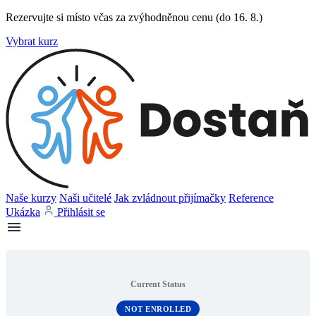
Rezervujte si místo včas za zvýhodněnou cenu (do 16. 8.)
Vybrat kurz
Naše kurzy
Naši učitelé
Jak zvládnout přijímačky
Reference
Ukázka
Přihlásit se
Current Status
NOT ENROLLED