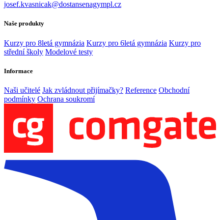
josef.kvasnicak@dostansenagympl.cz
Naše produkty
Kurzy pro 8letá gymnázia
Kurzy pro 6letá gymnázia
Kurzy pro
střední školy
Modelové testy
Informace
Naši učitelé
Jak zvládnout přijímačky?
Reference
Obchodní
podmínky
Ochrana soukromí