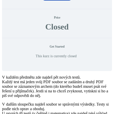
Price
Closed
Get Started
This kurz is currently closed
V každém předmětu zde najdeš pět nových testů.
Každý test má jeden svůj PDF soubor se zadáním a druhý PDF
soubor se záznamovým archem (do kterého budeš muset psát své
řešení u přijímaček). Jestli si na to chceš zvyknout, vytiskni si ho a
piš své odpovědi do něj.
V dalším sloupečku najdeš soubor se správnými výsledky. Testy si
podle nich oprav a oboduj.
U prvních tří testů (v češtině i matematice) zde najdeš také výklad