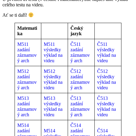
celého testu na videu.
Ať se ti daří!
Matemati
Český
ka
jazyk
M511
M511
Č511
Č511
zadání
výsledky
zadání
výsledky
záznamov
výklad na
záznamov
výklad na
ý arch
videu
ý arch
videu
M512
M512
Č512
Č512
zadání
výsledky
zadání
výsledky
záznamov
výklad na
záznamov
výklad na
ý arch
videu
ý arch
videu
M513
M513
Č513
Č513
zadání
výsledky
zadání
výsledky
záznamov
výklad na
záznamov
výklad na
ý arch
videu
ý arch
videu
M514
Č514
zadání
M514
zadání
Č514