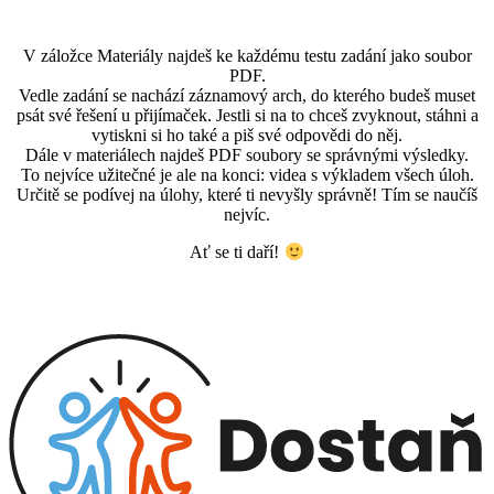
V záložce Materiály najdeš ke každému testu zadání jako soubor
PDF.
Vedle zadání se nachází záznamový arch, do kterého budeš muset
psát své řešení u přijímaček. Jestli si na to chceš zvyknout, stáhni a
vytiskni si ho také a piš své odpovědi do něj.
Dále v materiálech najdeš PDF soubory se správnými výsledky.
To nejvíce užitečné je ale na konci: videa s výkladem všech úloh.
Určitě se podívej na úlohy, které ti nevyšly správně! Tím se naučíš
nejvíc.
Ať se ti daří!