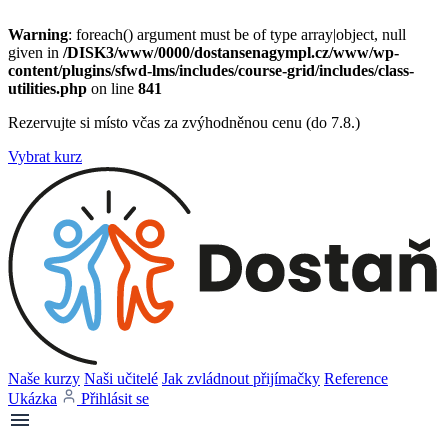
Warning
: foreach() argument must be of type array|object, null
given in
/DISK3/www/0000/dostansenagympl.cz/www/wp-
content/plugins/sfwd-lms/includes/course-grid/includes/class-
utilities.php
on line
841
Rezervujte si místo včas za zvýhodněnou cenu (do 7.8.)
Vybrat kurz
Naše kurzy
Naši učitelé
Jak zvládnout přijímačky
Reference
Ukázka
Přihlásit se